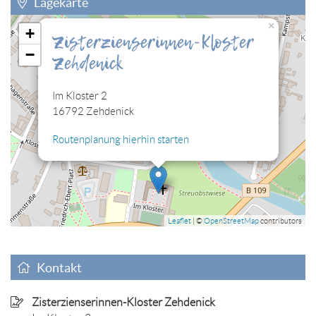
Lagekarte
×
+
Zisterzienserinnen-Kloster
Sie müssen die Cookies der Kategorie "Personalisierung"
−
Zehdenick
zulassen, damit Sie die hier eingebettete Lagekarte sehen
können.
Im Kloster 2
Cookies jetzt bearbeiten
16792 Zehdenick
Routenplanung hierhin starten
Leaflet
| ©
OpenStreetMap
contributors
Kontakt
Zisterzienserinnen-Kloster Zehdenick