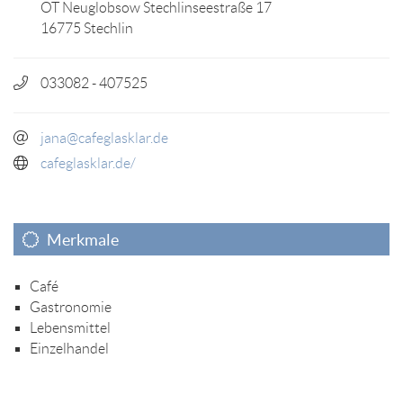
OT Neuglobsow Stechlinseestraße 17
16775 Stechlin
033082 - 407525
jana@cafeglasklar.de
cafeglasklar.de/
Merkmale
Café
Gastronomie
Lebensmittel
Einzelhandel