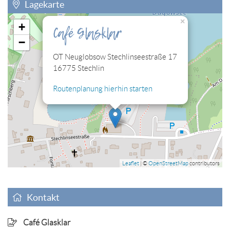
Lagekarte
×
+
Café Glasklar
Sie müssen die Cookies der Kategorie "Personalisierung"
−
zulassen, damit Sie die hier eingebettete Lagekarte sehen
können.
OT Neuglobsow Stechlinseestraße 17
16775 Stechlin
Cookies jetzt bearbeiten
Routenplanung hierhin starten
Leaflet
| ©
OpenStreetMap
contributors
Kontakt
Café Glasklar