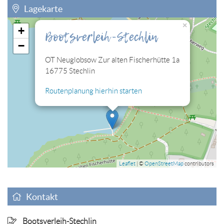
Lagekarte
×
+
Bootsverleih-Stechlin
Sie müssen die Cookies der Kategorie "Personalisierung"
−
zulassen, damit Sie die hier eingebettete Lagekarte sehen
können.
OT Neuglobsow Zur alten Fischerhütte 1a
16775 Stechlin
Cookies jetzt bearbeiten
Routenplanung hierhin starten
Leaflet
| ©
OpenStreetMap
contributors
Kontakt
Bootsverleih-Stechlin