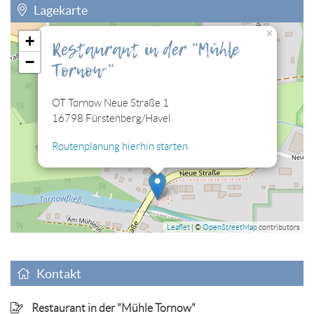
Lagekarte
×
+
Restaurant in der "Mühle
Sie müssen die Cookies der Kategorie "Personalisierung"
−
Tornow"
zulassen, damit Sie die hier eingebettete Lagekarte sehen
können.
OT Tornow Neue Straße 1
Cookies jetzt bearbeiten
16798 Fürstenberg/Havel
Routenplanung hierhin starten
Leaflet
| ©
OpenStreetMap
contributors
Kontakt
Restaurant in der "Mühle Tornow"