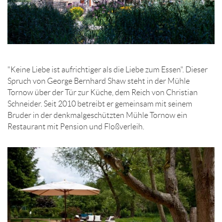
"Keine Liebe ist aufrichtiger als die Liebe zum Essen". Dieser
Spruch von George Bernhard Shaw steht in der Mühle
Tornow über der Tür zur Küche, dem Reich von Christian
Schneider. Seit 2010 betreibt er gemeinsam mit seinem
Bruder in der denkmalgeschützten Mühle Tornow ein
Restaurant mit Pension und Floßverleih.