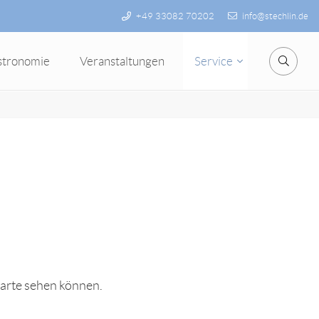
+49 33082 70202
info@stechlin.de
stronomie
Veranstaltungen
Service
Suche
karte sehen können.