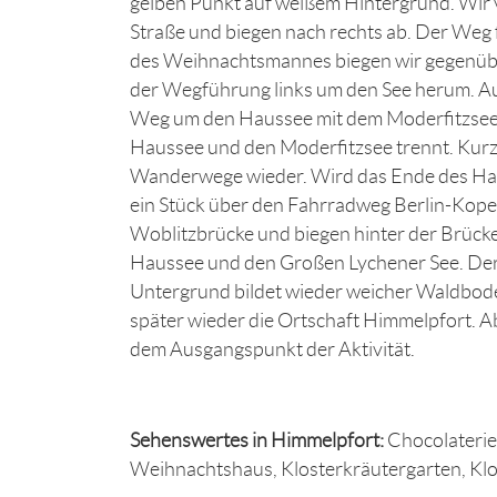
gelben Punkt auf weißem Hintergrund. Wir v
Straße und biegen nach rechts ab. Der Weg 
des Weihnachtsmannes biegen wir gegenüber
der Wegführung links um den See herum. Auf
Weg um den Haussee mit dem Moderfitzsee. 
Haussee und den Moderfitzsee trennt. Kurz 
Wanderwege wieder. Wird das Ende des Hau
ein Stück über den Fahrradweg Berlin-Kope
Woblitzbrücke und biegen hinter der Brücke
Haussee und den Großen Lychener See. Der
Untergrund bildet wieder weicher Waldbode
später wieder die Ortschaft Himmelpfort. A
dem Ausgangspunkt der Aktivität.
Sehenswertes in Himmelpfort:
Chocolaterie
Weihnachtshaus, Klosterkräutergarten, Klo