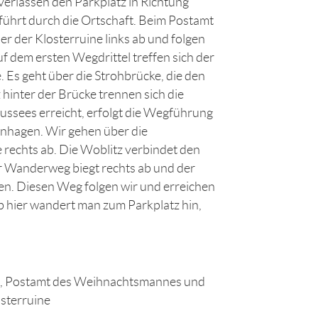
erlassen den Parkplatz in Richtung
führt durch die Ortschaft. Beim Postamt
 der Klosterruine links ab und folgen
 dem ersten Wegdrittel treffen sich der
Es geht über die Strohbrücke, die den
hinter der Brücke trennen sich die
ssees erreicht, erfolgt die Wegführung
nhagen. Wir gehen über die
 rechts ab. Die Woblitz verbindet den
 Wanderweg biegt rechts ab und der
n. Diesen Weg folgen wir und erreichen
b hier wandert man zum Parkplatz hin,
, Postamt des Weihnachtsmannes und
sterruine