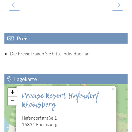
Preise
Die Preise fragen Sie bitte individuell an.
Lagekarte
×
+
Precise Resort Hafendorf
Sie müssen die Cookies der Kategorie "Personalisierung"
−
Rheinsberg
zulassen, damit Sie die hier eingebettete Lagekarte sehen
können.
Hafendorfstraße 1
Cookies jetzt bearbeiten
16831 Rheinsberg