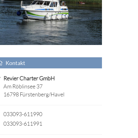
Kontakt
Revier Charter GmbH
Am Röblinsee 37
16798 Fürstenberg/Havel
033093-611990
033093-611991