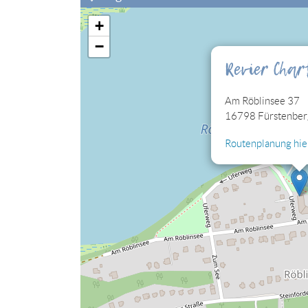
+
Sie müssen die Cookies der Kategorie "Perso
−
eingebettete Lagekarte sehen können.
Revier Cha
Cookies jetzt bearbeiten
Am Röblinsee 37
16798 Fürstenber
Routenplanung hier