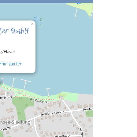
nalisierung" zulassen, damit Sie die hier
×
rter GmbH
g/Havel
hin starten