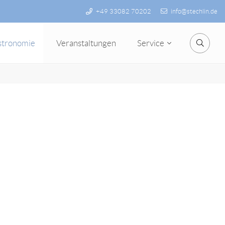
+49 33082 70202
info@stechlin.de
stronomie
Veranstaltungen
Service
Suche