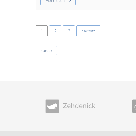
Mehr lesen
1
2
3
nächste
Zurück