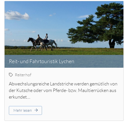
Reit- und Fahrtouristik Lychen
Reiterhof
Abwechslungsreiche Landstriche werden gemütlich von
der Kutsche oder vom Pferde- bzw. Maultierrücken aus
erkundet....
Mehr lesen