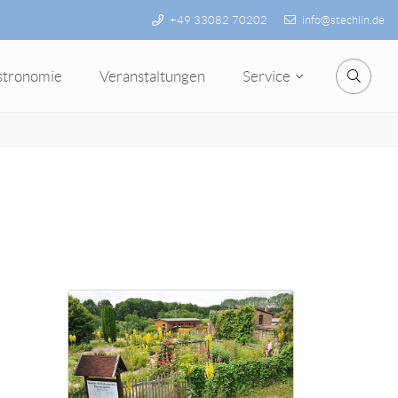
+49 33082 70202
info@stechlin.de
stronomie
Veranstaltungen
Service
Suche