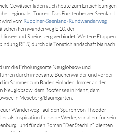
iele Gewässer laden auch heute zum Entschleunigen
überregionaler Touren. Das Fürstenberger Seenland
t wird vom
Ruppiner-Seenland-Rundwanderweg
opäischen Fernwanderweg E 10, der
hlinsee und Rheinsberg verbindet. Weitere Etappen
ndung RE 5) durch die Tonstichlandschaft bis nach
rund um die Erholungsorte Neuglobsow und
e führen durch imposante Buchenwälder und vorbei
und im Sommer zum Baden einladen. Immer an der
e in Neuglobsow, dem Roofensee in Menz, dem
nowsee in Meseberg/Baumgarten.
neuer Wanderweg - auf den Spuren von Theodor
ler als Inspiration für seine Werke, vor allem für sein
burg" und für den Roman "Der Stechlin", dienten.