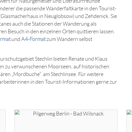
rt für Naturgenießer und Literaturfreunde
nderer die passende Wanderfaltkarte in den Tourist-
 (Glasmacherhaus in Neuglobsow) und Zehdenick. Sie
tanes auch die Stationen der Wanderung als
ren Besuch in den einzelnen Orten quittieren lassen.
rmat
und
A4-Format
zum Wandern selbst
urschutzgebiet Stechlin bieten Renate und Klaus
en zu verwunschenen Moorseen, auf historischen
ären „Mordbuche“ am Stechlinsee. Für weitere
rbeiterinnen in den Tourist-Informationen gerne zur