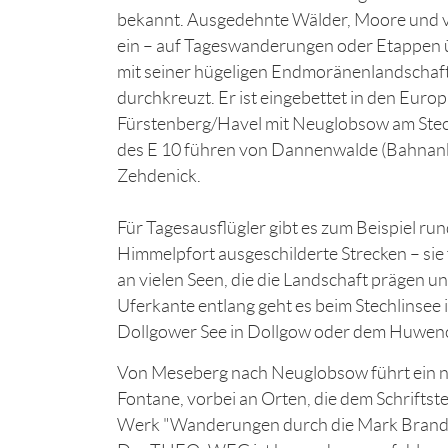
bekannt. Ausgedehnte Wälder, Moore und v
ein – auf Tageswanderungen oder Etappen 
mit seiner hügeligen Endmoränenlandschaf
durchkreuzt. Er ist eingebettet in den Eur
Fürstenberg/Havel mit Neuglobsow am Stec
des E 10 führen von Dannenwalde (Bahnanbi
Zehdenick.
Für Tagesausflügler gibt es zum Beispiel 
Himmelpfort ausgeschilderte Strecken – si
an vielen Seen, die die Landschaft prägen 
Uferkante entlang geht es beim Stechlinse
Dollgower See in Dollgow oder dem Huwe
Von Meseberg nach Neuglobsow führt ein 
Fontane, vorbei an Orten, die dem Schriftstel
Werk "Wanderungen durch die Mark Branden