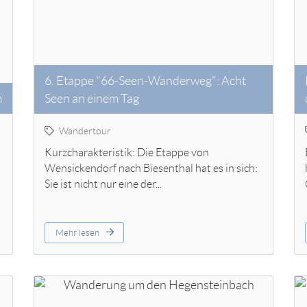
6. Etappe "66-Seen-Wanderweg": Acht
m
Seen an einem Tag
Wandertour
Kurzcharakteristik: Die Etappe von
Wensickendorf nach Biesenthal hat es in sich:
Sie ist nicht nur eine der...
Mehr lesen