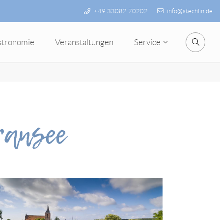
+49 33082 70202
info@stechlin.de
stronomie
Veranstaltungen
Service
Suche
ransee