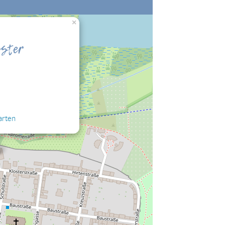
×
nalisierung" zulassen, damit Sie die hier
oster
arten