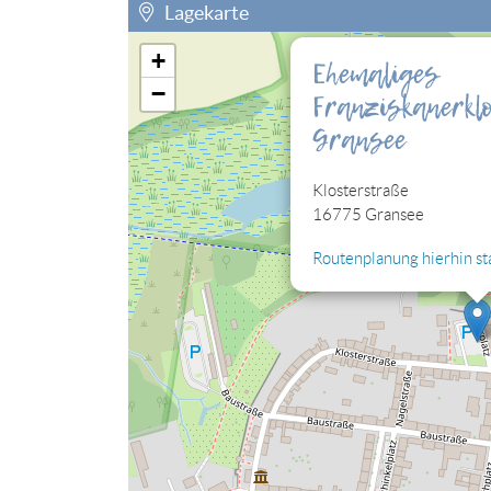
Lagekarte
+
Ehemaliges
Sie müssen die Cookies der Kategorie "Perso
−
Franziskanerkl
eingebettete Lagekarte sehen können.
Gransee
Cookies jetzt bearbeiten
Klosterstraße
16775 Gransee
Routenplanung hierhin st