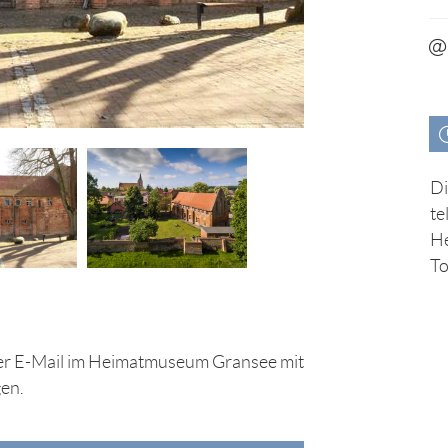
Di
te
He
To
 per E-Mail im Heimatmuseum Gransee mit
gen.