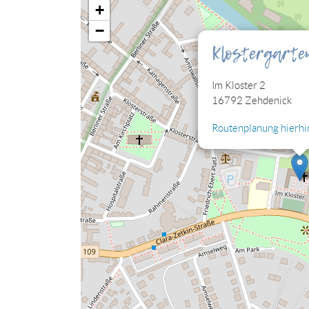
+
Sie müssen die Cookies der Kategorie "Perso
−
eingebettete Lagekarte sehen können.
Klostergarte
Cookies jetzt bearbeiten
Im Kloster 2
16792 Zehdenick
Routenplanung hierhin