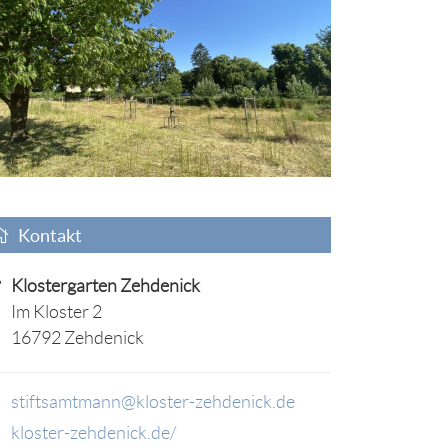
Kontakt
Klostergarten Zehdenick
Im Kloster 2
16792 Zehdenick
stiftsamtmann@kloster-zehdenick.de
kloster-zehdenick.de/