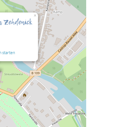
nalisierung" zulassen, damit Sie die hier
×
n Zehdenick
 starten