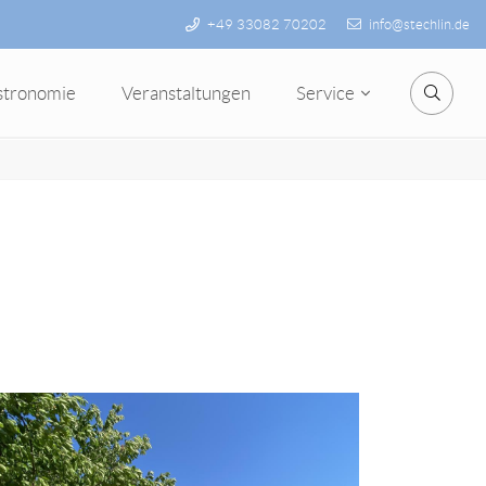
+49 33082 70202
info@stechlin.de
stronomie
Veranstaltungen
Service
Suche