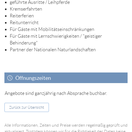
geführte Ausritte / Leihpferde
Kremserfahrten
Reiterferien
Reitunterricht
Für Gäste mit Mobilitätseinschränkungen
Für Gäste mit Lernschwierigkeiten / "geistiger
Behinderung"
Partner der Nationalen Naturlandschaften
Öffnungszeiten
Angebote sind ganzjährig nach Absprache buchbar.
Zurück zur Übersicht
Alle Informationen, Zeiten und Preise werden regelmäßig geprüft und
aktualisiert. Trotzdem können wir für die Richtigkeit der Daten keine