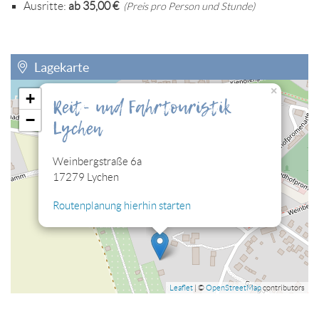
Ausritte:
ab 35,00 €
(Preis pro Person und Stunde)
Lagekarte
×
+
Reit- und Fahrtouristik
Sie müssen die Cookies der Kategorie "Personalisierung"
−
Lychen
zulassen, damit Sie die hier eingebettete Lagekarte sehen
können.
Weinbergstraße 6a
Cookies jetzt bearbeiten
17279 Lychen
Routenplanung hierhin starten
Leaflet
| ©
OpenStreetMap
contributors