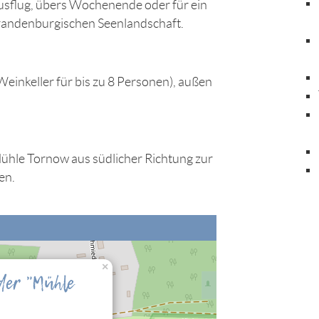
usflug, übers Wochenende oder für ein
randenburgischen Seenlandschaft.
einkeller für bis zu 8 Personen), außen
Mühle Tornow aus südlicher Richtung zur
en.
×
nalisierung" zulassen, damit Sie die hier
der "Mühle