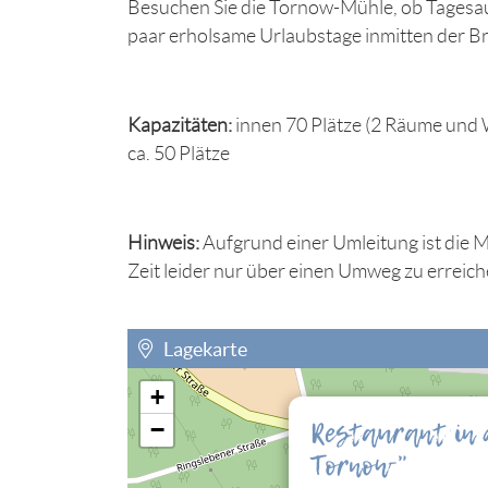
Besuchen Sie die Tornow-Mühle, ob Tagesa
paar erholsame Urlaubstage inmitten der B
Kapazitäten:
innen 70 Plätze (2 Räume und W
ca. 50 Plätze
Hinweis:
Aufgrund einer Umleitung ist die 
Zeit leider nur über einen Umweg zu erreich
Lagekarte
+
Sie müssen die Cookies der Kategorie "Perso
Restaurant in 
−
eingebettete Lagekarte sehen können.
Tornow"