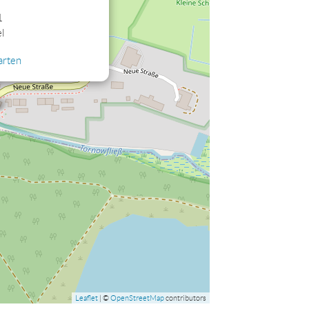
1
l
arten
Leaflet
| ©
OpenStreetMap
contributors