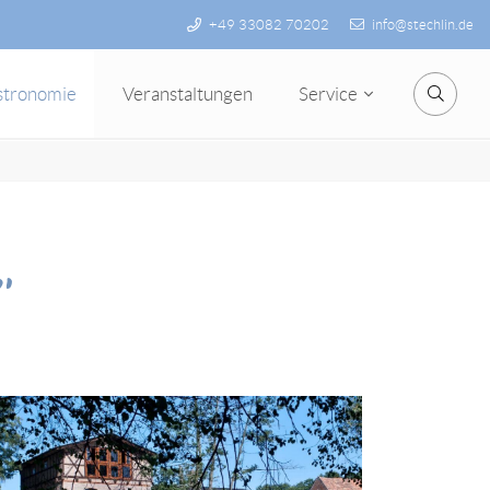
+49 33082 70202
info@stechlin.de
stronomie
Veranstaltungen
Service
Suche
"