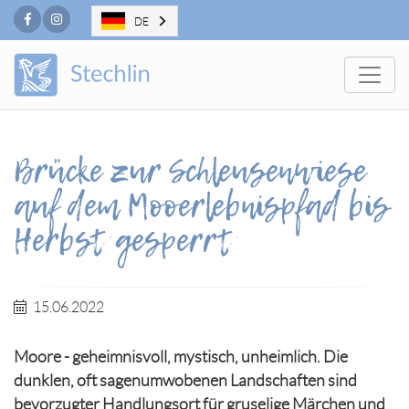
Facebook
Instagram
DE
Togg
Brücke zur Schleusenwiese
auf dem Mooerlebnispfad bis
Herbst gesperrt
15.06.2022
Moore - geheimnisvoll, mystisch, unheimlich. Die
dunklen, oft sagenumwobenen Landschaften sind
bevorzugter Handlungsort für gruselige Märchen und