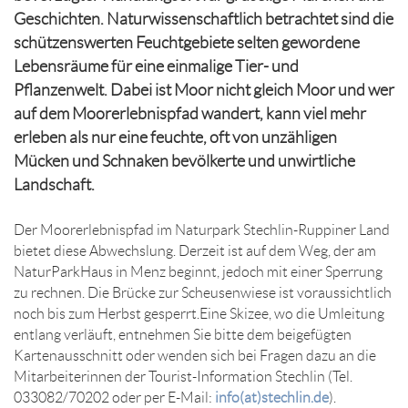
Geschichten. Naturwissenschaftlich betrachtet sind die
schützenswerten Feuchtgebiete selten gewordene
Lebensräume für eine einmalige Tier- und
Pflanzenwelt. Dabei ist Moor nicht gleich Moor und wer
auf dem Moorerlebnispfad wandert, kann viel mehr
erleben als nur eine feuchte, oft von unzähligen
Mücken und Schnaken bevölkerte und unwirtliche
Landschaft.
Der Moorerlebnispfad im Naturpark Stechlin-Ruppiner Land
bietet diese Abwechslung. Derzeit ist auf dem Weg, der am
NaturParkHaus in Menz beginnt, jedoch mit einer Sperrung
zu rechnen. Die Brücke zur Scheusenwiese ist voraussichtlich
noch bis zum Herbst gesperrt.
Eine Skizee, wo die Umleitung
entlang verläuft, entnehmen Sie bitte dem beigefügten
Kartenausschnitt oder wenden sich bei Fragen dazu an die
Mitarbeiterinnen der Tourist-Information Stechlin (Tel.
033082/70202 oder per E-Mail:
info(at)stechlin.de
).