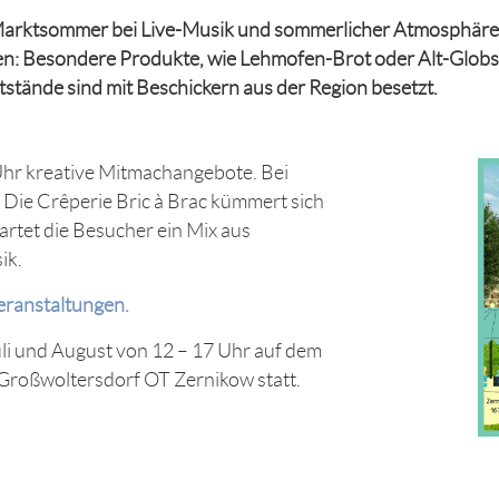
arktsommer bei Live-Musik und sommerlicher Atmosphäre au
ten: Besondere Produkte, wie Lehmofen-Brot oder Alt-Gl
tände sind mit Beschickern aus der Region besetzt.
Uhr kreative Mitmachangebote. Bei
. Die Crêperie Bric à Brac kümmert sich
artet die Besucher ein Mix aus
ik.
ranstaltungen.
li und August von 12 – 17 Uhr auf dem
 Großwoltersdorf OT Zernikow statt.