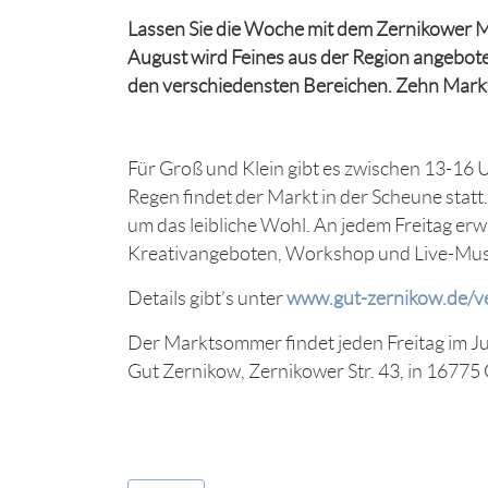
Lassen Sie die Woche mit dem Zernikower M
August wird Feines aus der Region angebo
den verschiedensten Bereichen. Zehn Markts
Für Groß und Klein gibt es zwischen 13-16 
Regen findet der Markt in der Scheune statt
um das leibliche Wohl. An jedem Freitag erw
Kreativangeboten, Workshop und Live-Mus
Details gibt’s unter
www.gut-zernikow.de/ve
Der Marktsommer findet jeden Freitag im Ju
Gut Zernikow, Zernikower Str. 43, in 16775