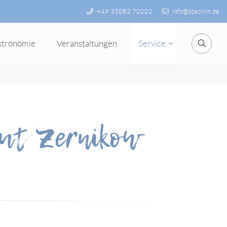
+49 33082 70202
info@stechlin.de
stronomie
Veranstaltungen
Service
Suche
Gut Zernikow