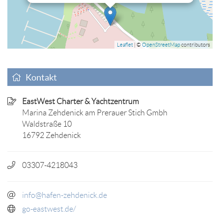
Leaflet
| ©
OpenStreetMap
contributors
Kontakt
EastWest Charter & Yachtzentrum
Marina Zehdenick am Prerauer Stich Gmbh
Waldstraße 10
16792 Zehdenick
03307-4218043
info@hafen-zehdenick.de
go-eastwest.de/