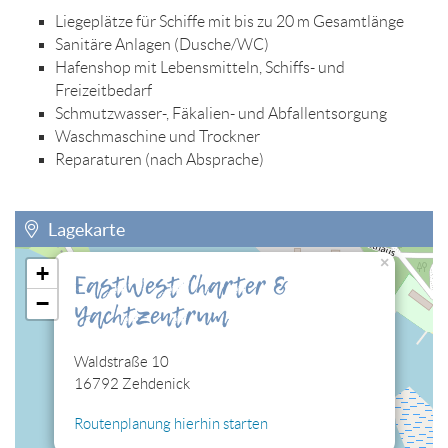
Liegeplätze für Schiffe mit bis zu 20 m Gesamtlänge
Sanitäre Anlagen (Dusche/WC)
Hafenshop mit Lebensmitteln, Schiffs- und
Freizeitbedarf
Schmutzwasser-, Fäkalien- und Abfallentsorgung
Waschmaschine und Trockner
Reparaturen (nach Absprache)
Lagekarte
×
+
EastWest Charter &
Sie müssen die Cookies der Kategorie "Personalisierung"
−
Yachtzentrum
zulassen, damit Sie die hier eingebettete Lagekarte sehen
können.
Waldstraße 10
Cookies jetzt bearbeiten
16792 Zehdenick
Routenplanung hierhin starten