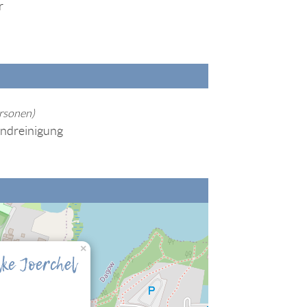
r
ersonen)
Endreinigung
nalisierung" zulassen, damit Sie die hier
×
ke Joerchel