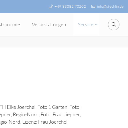
+49 33082 70202
info@stechlin.de
stronomie
Veranstaltungen
Service
Suche