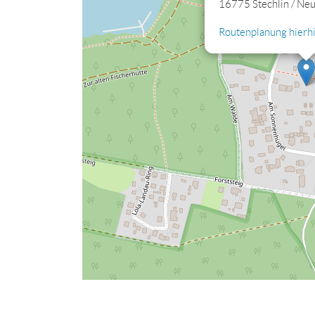
16775 Stechlin / Ne
Routenplanung hierhi