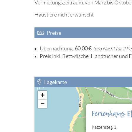
Vermietungszeitraum: von März bis Oktobe
Haustiere nicht erwünscht
Preise
Übernachtung:
60,00 €
(pro Nacht für 2 P
Preis inkl. Bettwäsche, Handtücher und 
Lagekarte
+
Sie müssen die Cookies der Kategorie "Perso
−
eingebettete Lagekarte sehen können.
Ferienhaus El
Cookies jetzt bearbeiten
Katzensteg 1