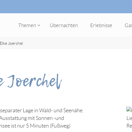
Themen
Übernachten
Erlebnisse
Ga
Elke Joerchel
e Joerchel
 separater Lage in Wald- und Seenähe.
e Ausstattung mit Sonnen -und
insee ist nur 5 Minuten (Fußweg)