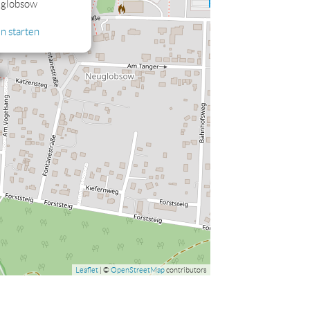
uglobsow
n starten
Leaflet
| ©
OpenStreetMap
contributors