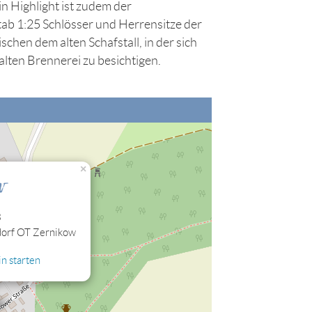
in Highlight ist zudem der
ab 1:25 Schlösser und Herrensitze der
schen dem alten Schafstall, in der sich
 alten Brennerei zu besichtigen.
nalisierung" zulassen, damit Sie die hier
×
w
3
orf OT Zernikow
n starten