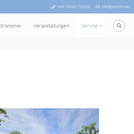
+49 33082 70202
info@stechlin.de
stronomie
Veranstaltungen
Service
Suche