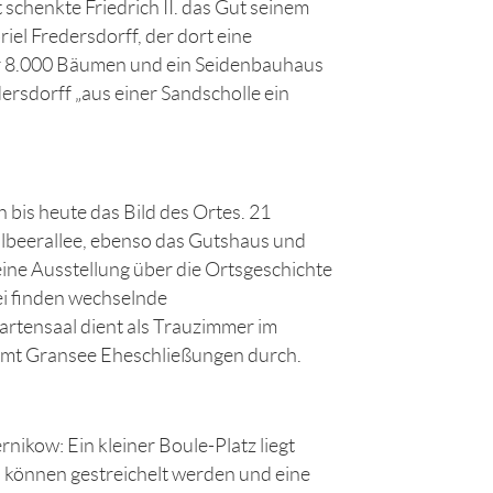
schenkte Friedrich II. das Gut seinem
el Fredersdorff, der dort eine
r 8.000 Bäumen und ein Seidenbauhaus
ersdorff „aus einer Sandscholle ein
 bis heute das Bild des Ortes. 21
lbeerallee, ebenso das Gutshaus und
eine Ausstellung über die Ortsgeschichte
ei finden wechselnde
artensaal dient als Trauzimmer im
amt Gransee Eheschließungen durch.
nikow: Ein kleiner Boule-Platz liegt
 können gestreichelt werden und eine