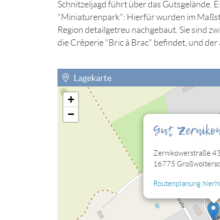
Schnitzeljagd führt über das Gutsgelände. E
"Miniaturenpark": Hierfür wurden im Maßst
Region detailgetreu nachgebaut. Sie sind zwi
die Crêperie "Bric à Brac" befindet, und der
Lagekarte
+
Sie müssen die Cookies der Kategorie "Perso
−
eingebettete Lagekarte sehen können.
Gut Zerniko
Cookies jetzt bearbeiten
Zernikowerstraße 4
16775 Großwoltersd
Routenplanung hierhi