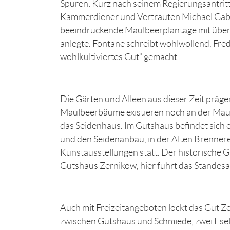
Spuren: Kurz nach seinem Regierungsantritt 
Kammerdiener und Vertrauten Michael Gabri
beeindruckende Maulbeerplantage mit übe
anlegte. Fontane schreibt wohlwollend, Fred
wohlkultiviertes Gut“ gemacht.
Die Gärten und Alleen aus dieser Zeit prägen
Maulbeerbäume existieren noch an der Mau
das Seidenhaus. Im Gutshaus befindet sich 
und den Seidenanbau, in der Alten Brenner
Kunstausstellungen statt. Der historische G
Gutshaus Zernikow, hier führt das Standes
Auch mit Freizeitangeboten lockt das Gut Zer
zwischen Gutshaus und Schmiede, zwei Esel