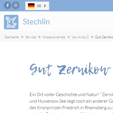
Facebook
Instagram
DE
Startseite
Service
Wissenswertes
Von A bis Z
Gut Zernik
Gut Zernikow
Ein Ort voller Geschichte und Natur! "Zer
und Huwenow-See liegt noch ein anderer Gü
des Kronprinzen Friedrich in Rheinsberg zu 