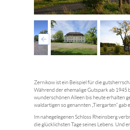
Zernikow ist ein Beispiel für die gutsherrsch
Während der ehemalige Gutspark ab 1945 be
wunderschönen Alleen bis heute erhalten ge
waldartigen so genannten „Tiergarten“ gab e
Im nahegelegenen Schloss Rheinsberg verbr
die glücklichsten Tage seines Lebens. Und e