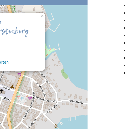
×
nalisierung" zulassen, damit Sie die hier
e
rstenberg
arten