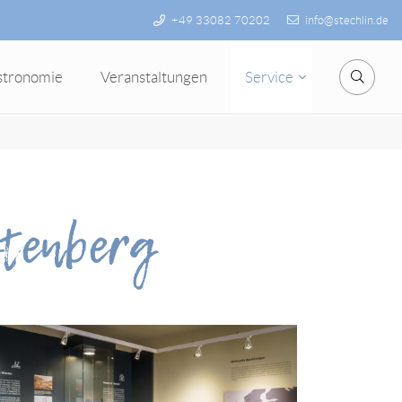
+49 33082 70202
info@stechlin.de
stronomie
Veranstaltungen
Service
Suche
stenberg