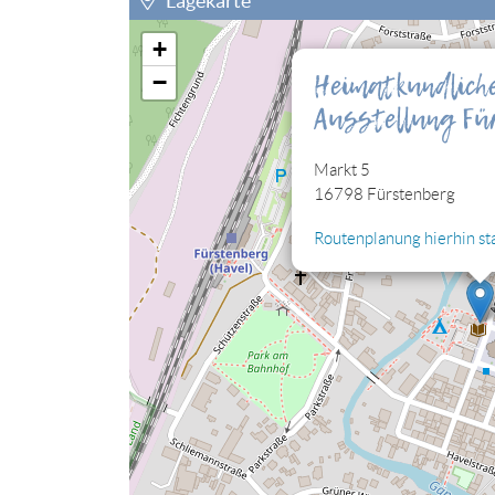
Lagekarte
+
Sie müssen die Cookies der Kategorie "Perso
Heimatkundlich
−
eingebettete Lagekarte sehen können.
Ausstellung Fü
Cookies jetzt bearbeiten
Markt 5
16798 Fürstenberg
Routenplanung hierhin st