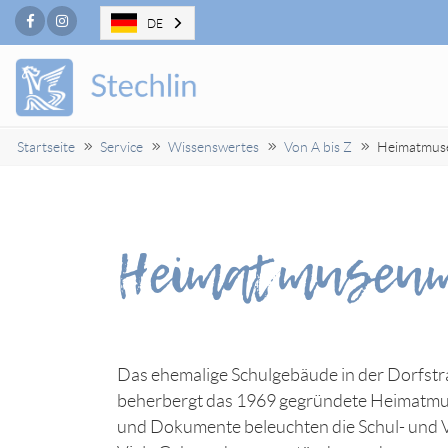
Facebook
Instagram
DE
Startseite
Service
Wissenswertes
Von A bis Z
Heimatmus
Heimatmuseum
Das ehemalige Schulgebäude in der Dorfstr
beherbergt das 1969 gegründete Heimatmu
und Dokumente beleuchten die Schul- und Ve