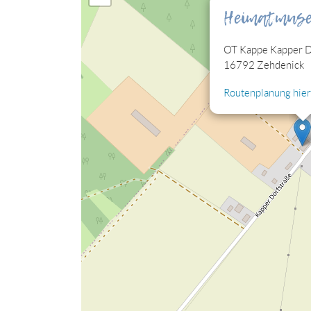
eingebettete Lagekarte sehen können.
Heimatmus
Cookies jetzt bearbeiten
OT Kappe Kapper Do
16792 Zehdenick
Routenplanung hier