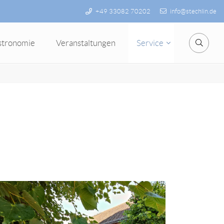
+49 33082 70202
info@stechlin.de
stronomie
Veranstaltungen
Service
Suche