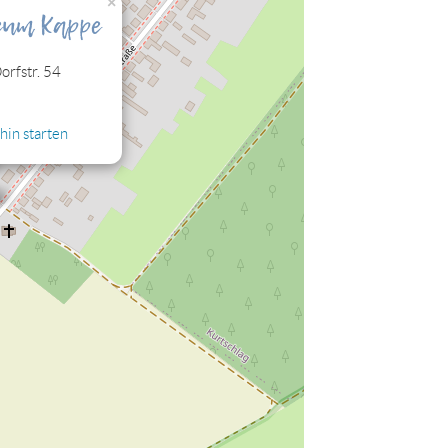
×
eum Kappe
rfstr. 54
hin starten