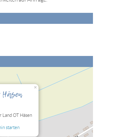
nalisierung" zulassen, damit Sie die hier
×
r Häsen
 Land OT Häsen
in starten