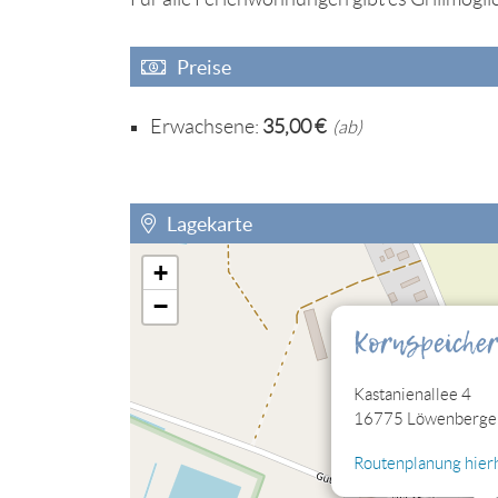
Preise
Erwachsene:
35,00 €
(ab)
Lagekarte
+
Sie müssen die Cookies der Kategorie "Perso
−
eingebettete Lagekarte sehen können.
Kornspeiche
Cookies jetzt bearbeiten
Kastanienallee 4
16775 Löwenberger
Routenplanung hierh