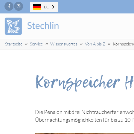
Facebook
Instagram
DE
Startseite
Service
Wissenswertes
Von A bis Z
Kornspeich
Kornspeicher 
Die Pension mit drei Nichtraucherferienwo
Übernachtungsmöglichkeiten für bis zu 10 