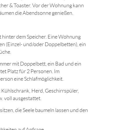
cher & Toaster. Vor der Wohnung kann
bäumen die Abendsonne genießen.
t hinter dem Speicher. Eine Wohnung
ten (Einzel- und/oder Doppelbetten), ein
üche.
mmer mit Doppelbett, ein Bad und ein
et Platz für 2 Personen. Im
erson eine Schlafmöglichkeit.
 Kühlschrank, Herd, Geschirrspüler,
 voll ausgestattet.
tzen, die Seele baumeln lassen und den
chkeiten auf Anfrage.