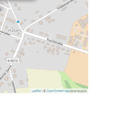
Leaflet
| ©
OpenStreetMap
contributors