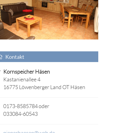
Kontakt
Kornspeicher Häsen
Kastanienallee 4
16775 Löwenberger Land OT Häsen
0173-8585784 oder
033084-60543
pieperhaesen@web.de