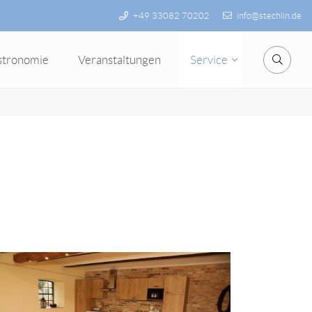
+49 33082 70202
info@stechlin.de
stronomie
Veranstaltungen
Service
Suche