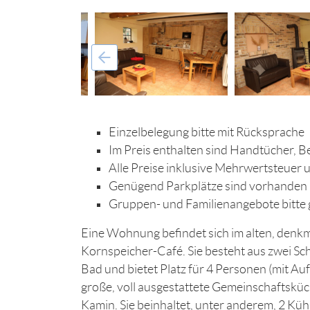
Einzelbelegung bitte mit Rücksprache
Im Preis enthalten sind Handtücher, 
Alle Preise inklusive Mehrwertsteuer 
Genügend Parkplätze sind vorhanden
Gruppen- und Familienangebote bitte 
Eine Wohnung befindet sich im alten, den
Kornspeicher-Café. Sie besteht aus zwei Sc
Bad und bietet Platz für 4 Personen (mit Au
große, voll ausgestattete Gemeinschaftskü
Kamin. Sie beinhaltet, unter anderem, 2 Kü