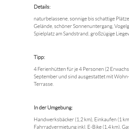
Details:
naturbelassene, sonnige bis schattige Plätz
Gelände, schöner Sonnenuntergang, Vogelg
Spielplatz am Sandstrand, großzügige Liege
Tipp:
4 Ferienhütten für je 4 Personen (2 Erwachs
September und sind ausgestattet mit Wohn
Terrasse.
In der Umgebung:
Handwerksbäcker (1,2 km), Einkaufen (1 km
Fahrradvermietung inkl. E-Bike (1,4 km), Ga