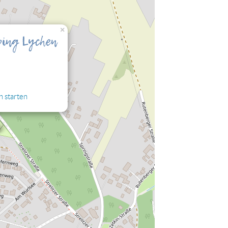
nalisierung" zulassen, damit Sie die hier
×
ing Lychen
n starten