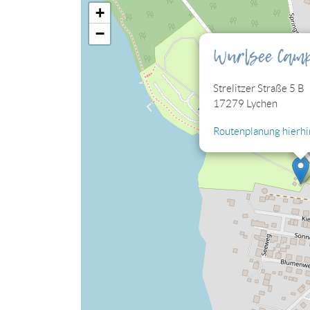
+
Sie müssen die Cookies der Kategorie "Perso
−
eingebettete Lagekarte sehen können.
Wurlsee Camp
Cookies jetzt bearbeiten
Strelitzer Straße 5 B
17279 Lychen
Routenplanung hierhi