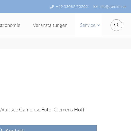
+49 33082 70202
info@stechlin.de
stronomie
Veranstaltungen
Service
Suche
Kontakt