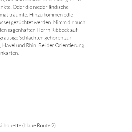
nkte. Oder die niederländische
eimat träumte. Hinzu kommen edle
Dosse) gezüchtet werden. Nimm dir auch
d den sagenhaften Herrn Ribbeck auf
grausige Schlachten gehören zur
 Havel und Rhin. Bei der Orientierung
enkarten.
ilhouette (blaue Route 2)