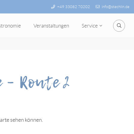
+49 33082 70202
info@stechlin.de
stronomie
Veranstaltungen
Service
Suche
 – Route 2
karte sehen können.