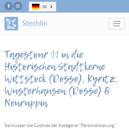
Facebook
Instagram
DE
Togg
Tagestour 11 in die
Historischen Stadtkerne
Wittstock (Dosse), Kyritz,
Wusterhausen (Dosse) &
Neuruppin
Sie müssen die Cookies der Kategorie "Personalisierung"