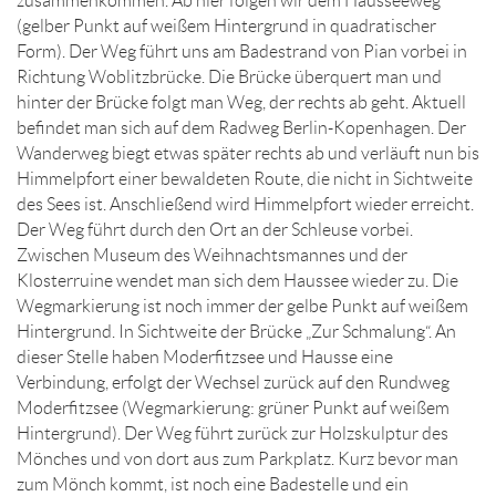
zusammenkommen. Ab hier folgen wir dem Hausseeweg
(gelber Punkt auf weißem Hintergrund in quadratischer
Form). Der Weg führt uns am Badestrand von Pian vorbei in
Richtung Woblitzbrücke. Die Brücke überquert man und
hinter der Brücke folgt man Weg, der rechts ab geht. Aktuell
befindet man sich auf dem Radweg Berlin-Kopenhagen. Der
Wanderweg biegt etwas später rechts ab und verläuft nun bis
Himmelpfort einer bewaldeten Route, die nicht in Sichtweite
des Sees ist. Anschließend wird Himmelpfort wieder erreicht.
Der Weg führt durch den Ort an der Schleuse vorbei.
Zwischen Museum des Weihnachtsmannes und der
Klosterruine wendet man sich dem Haussee wieder zu. Die
Wegmarkierung ist noch immer der gelbe Punkt auf weißem
Hintergrund. In Sichtweite der Brücke „Zur Schmalung“. An
dieser Stelle haben Moderfitzsee und Hausse eine
Verbindung, erfolgt der Wechsel zurück auf den Rundweg
Moderfitzsee (Wegmarkierung: grüner Punkt auf weißem
Hintergrund). Der Weg führt zurück zur Holzskulptur des
Mönches und von dort aus zum Parkplatz. Kurz bevor man
zum Mönch kommt, ist noch eine Badestelle und ein