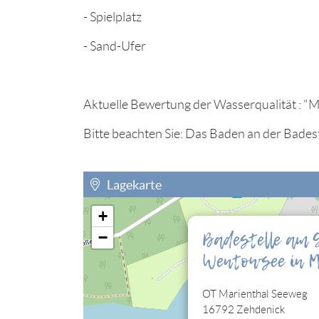
- Spielplatz
- Sand-Ufer
Aktuelle Bewertung der Wasserqualität : "M
Bitte beachten Sie: Das Baden an der Badeste
Lagekarte
+
Sie müssen die Cookies der Kategorie "Perso
Badestelle am 
−
eingebettete Lagekarte sehen können.
Wentowsee in M
Cookies jetzt bearbeiten
OT Marienthal Seeweg
16792 Zehdenick