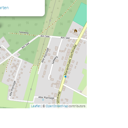
arten
Leaflet
| ©
OpenStreetMap
contributors