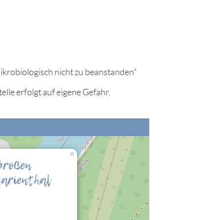
ikrobiologisch nicht zu beanstanden"
lle erfolgt auf eigene Gefahr.
×
nalisierung" zulassen, damit Sie die hier
Großen
arienthal