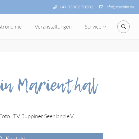
+49 33082 70202
info@stechlin.de
stronomie
Veranstaltungen
Service
Suche
in Marienthal
Kontakt