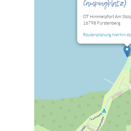
Campingplatz)
Cookies jetzt bearbeiten
OT Himmelpfort Am Stol
16798 Fürstenberg
Routenplanung hierhin st