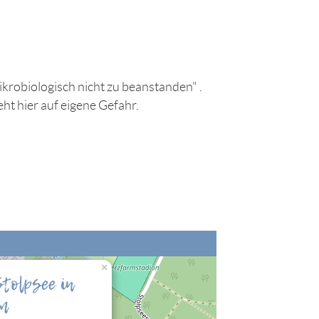
krobiologisch nicht zu beanstanden" .
ht hier auf eigene Gefahr.
×
tolpsee in
nalisierung" zulassen, damit Sie die hier
m