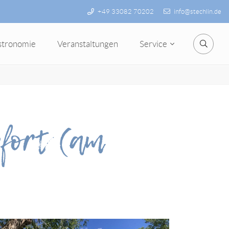
+49 33082 70202
info@stechlin.de
stronomie
Veranstaltungen
Service
Suche
pfort (am