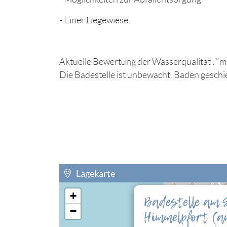
- Einer Liegewiese
Aktuelle Bewertung der Wasserqualität : "mi
Die Badestelle ist unbewacht. Baden geschie
Lagekarte
+
Badestelle am S
Sie müssen die Cookies der Kategorie "Perso
−
Himmelpfort (a
eingebettete Lagekarte sehen können.