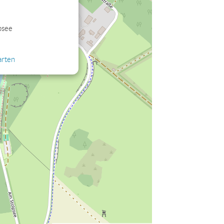
psee
arten