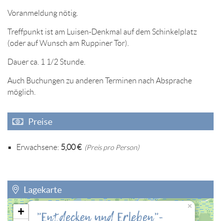
Voranmeldung nötig.
Treffpunkt ist am Luisen-Denkmal auf dem Schinkelplatz
(oder auf Wunsch am Ruppiner Tor).
Dauer ca. 1 1/2 Stunde.
Auch Buchungen zu anderen Terminen nach Absprache
möglich.
Preise
Erwachsene:
5,00 €
(Preis pro Person)
Lagekarte
×
+
"Entdecken und Erleben"-
Sie müssen die Cookies der Kategorie "Personalisierung"