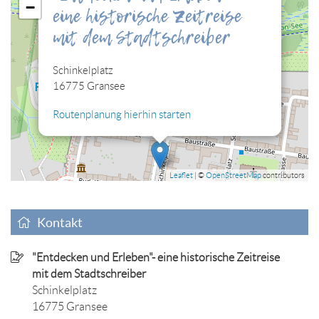
−
eine historische Zeitreise
zulassen, damit Sie die hier eingebettete Lagekarte sehen
können.
mit dem Stadtschreiber
Cookies jetzt bearbeiten
Schinkelplatz
16775 Gransee
Routenplanung hierhin starten
Leaflet
| ©
OpenStreetMap
contributors
Kontakt
"Entdecken und Erleben"- eine historische Zeitreise
mit dem Stadtschreiber
Schinkelplatz
16775 Gransee