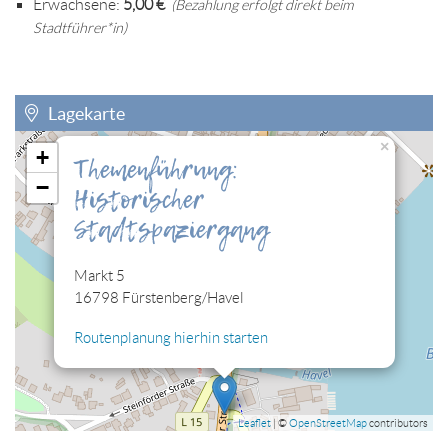
Erwachsene:
5,00 €
(Bezahlung erfolgt direkt beim
Stadtführer*in)
Lagekarte
×
+
Themenführung:
Sie müssen die Cookies der Kategorie "Personalisierung"
−
Historischer
zulassen, damit Sie die hier eingebettete Lagekarte sehen
können.
Stadtspaziergang
Cookies jetzt bearbeiten
Markt 5
16798 Fürstenberg/Havel
Routenplanung hierhin starten
Leaflet
| ©
OpenStreetMap
contributors