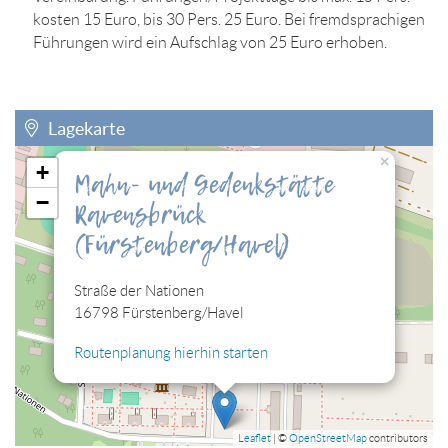
kosten 15 Euro, bis 30 Pers. 25 Euro. Bei fremdsprachigen
Führungen wird ein Aufschlag von 25 Euro erhoben.
Lagekarte
×
+
Mahn- und Gedenkstätte
Sie müssen die Cookies der Kategorie "Personalisierung"
−
Ravensbrück
zulassen, damit Sie die hier eingebettete Lagekarte sehen
können.
(Fürstenberg/Havel)
Cookies jetzt bearbeiten
Straße der Nationen
16798 Fürstenberg/Havel
Routenplanung hierhin starten
Leaflet
| ©
OpenStreetMap
contributors