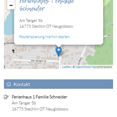
Ferienhaus 1 Familie
−
Schneider
zulassen, damit Sie die hier eingebettete Lagekarte sehen
können.
Am Tanger 5b
Cookies jetzt bearbeiten
16775 Stechlin OT Neuglobsow
Routenplanung hierhin starten
Leaflet
| ©
OpenStreetMap
contributors
Kontakt
Ferienhaus 1 Familie Schneider
Am Tanger 5b
16775 Stechlin OT Neuglobsow