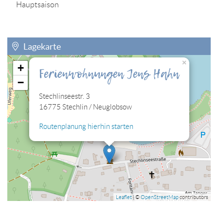
Hauptsaison
Lagekarte
×
+
Ferienwohnungen Jens Hahn
Sie müssen die Cookies der Kategorie "Personalisierung"
−
zulassen, damit Sie die hier eingebettete Lagekarte sehen
können.
Stechlinseestr. 3
16775 Stechlin / Neuglobsow
Cookies jetzt bearbeiten
Routenplanung hierhin starten
Leaflet
| ©
OpenStreetMap
contributors