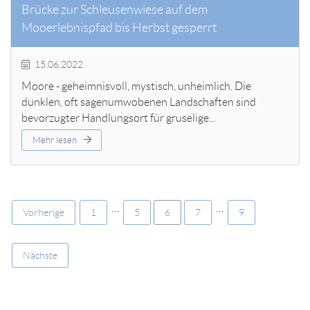
Brücke zur Schleusenwiese auf dem
Mooerlebnispfad bis Herbst gesperrt
15.06.2022
Moore - geheimnisvoll, mystisch, unheimlich. Die
dunklen, oft sagenumwobenen Landschaften sind
bevorzugter Handlungsort für gruselige...
Mehr lesen
…
…
Vorherige
1
5
6
7
9
Nächste