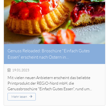
Genuss Reloaded: Broschüre "Einfach Gutes
Essen" erscheint nach Ostern in...
19.01.2023
Mit vielen neuen Anbietern erscheint das beliebte
Printprodukt der REGiO-Nord mbH, die
Genussbroschüre "Einfach Gutes Essen", rund um...
Mehr lesen